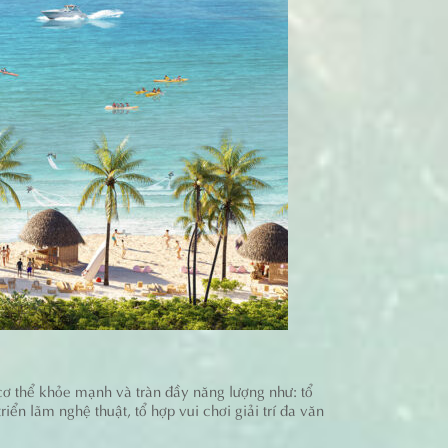
 cơ thể khỏe mạnh và tràn đầy năng lượng như: tổ
iển lãm nghệ thuật, tổ hợp vui chơi giải trí đa văn