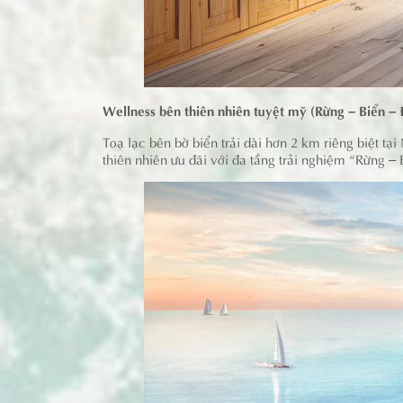
Wellness bên thiên nhiên tuyệt mỹ (Rừng – Biển –
Toạ lạc bên bờ biển trải dài hơn 2 km riêng biệt 
thiên nhiên ưu đãi với đa tầng trải nghiệm “Rừng –