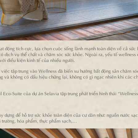
t động tích cực, lựa chọn cuộc sống lành mạnh toàn diện về cả sức k
có dịch vụ thể chất và chăm sóc sức khỏe. Ngoài ra, yếu tố wellness 
với điều kiện kinh tế của nhiều người.
iệc tập trung vào Wellness đã biến xu hướng bất động sản chăm sóc s
ăng và không có dấu hiệu chững lại, không có gì ngạc nhiên khi các 
l Eco-Suite của dự án Selavia tập trung phát triển hình thái “Welln
ây dựng để hỗ trợ sức khỏe toàn diện của cư dân như: nguồn nước sạch
 môi trường, hóa phẩm, thực phẩm sạch,…