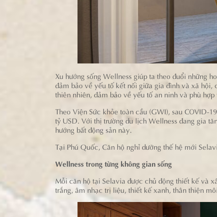
Xu hướng sống Wellness giúp ta theo đuổi những hoạ
đảm bảo về yếu tố kết nối giữa gia đình và xã hội, 
thiên nhiên, đảm bảo về yếu tố an ninh và phù hợp 
Theo Viện Sức khỏe toàn cầu (GWI), sau COVID-19 v
tỷ USD. Với thị trường du lịch Wellness đang gia t
hướng bất động sản này.
Tại Phú Quốc, Căn hộ nghỉ dưỡng thế hệ mới Selavi
Wellness trong từng không gian sống
Mỗi căn hộ tại Selavia được chủ động thiết kế và x
trắng, âm nhạc trị liệu, thiết kế xanh, thân thiện