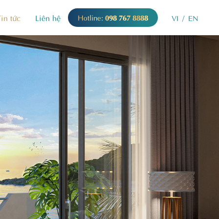
in tức
Liên hệ
Hotline:
098 767 8888
VI
/
EN