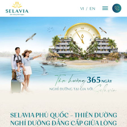
VI
/
EN
SELAVIA PHÚ QUỐC – THIÊN ĐƯỜNG
NGHỈ DƯỠNG ĐẲNG CẤP GIỮA LÒNG