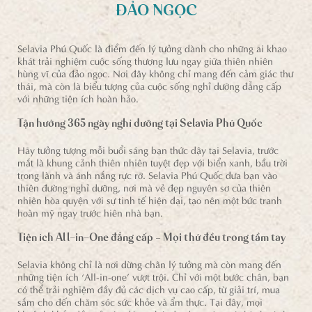
ĐẢO NGỌC
Selavia Phú Quốc là điểm đến lý tưởng dành cho những ai khao
khát trải nghiệm cuộc sống thượng lưu ngay giữa thiên nhiên
hùng vĩ của đảo ngọc. Nơi đây không chỉ mang đến cảm giác thư
thái, mà còn là biểu tượng của cuộc sống nghỉ dưỡng đẳng cấp
với những tiện ích hoàn hảo.
Tận hưởng 365 ngày nghỉ dưỡng tại Selavia Phú Quốc
Hãy tưởng tượng mỗi buổi sáng bạn thức dậy tại Selavia, trước
mắt là khung cảnh thiên nhiên tuyệt đẹp với biển xanh, bầu trời
trong lành và ánh nắng rực rỡ. Selavia Phú Quốc đưa bạn vào
thiên đường nghỉ dưỡng, nơi mà vẻ đẹp nguyên sơ của thiên
nhiên hòa quyện với sự tinh tế hiện đại, tạo nên một bức tranh
hoàn mỹ ngay trước hiên nhà bạn.
Tiện ích All-in-One đẳng cấp – Mọi thứ đều trong tầm tay
Selavia không chỉ là nơi dừng chân lý tưởng mà còn mang đến
những tiện ích ‘All-in-one’ vượt trội. Chỉ với một bước chân, bạn
có thể trải nghiệm đầy đủ các dịch vụ cao cấp, từ giải trí, mua
sắm cho đến chăm sóc sức khỏe và ẩm thực. Tại đây, mọi