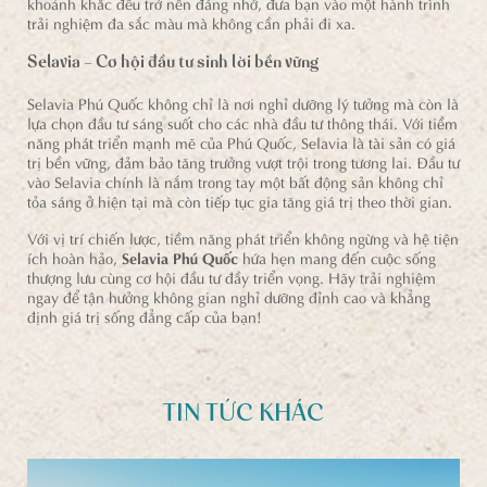
khoảnh khắc đều trở nên đáng nhớ, đưa bạn vào một hành trình
trải nghiệm đa sắc màu mà không cần phải đi xa.
Selavia – Cơ hội đầu tư sinh lời bền vững
Selavia Phú Quốc không chỉ là nơi nghỉ dưỡng lý tưởng mà còn là
lựa chọn đầu tư sáng suốt cho các nhà đầu tư thông thái. Với tiềm
năng phát triển mạnh mẽ của Phú Quốc, Selavia là tài sản có giá
trị bền vững, đảm bảo tăng trưởng vượt trội trong tương lai. Đầu tư
vào Selavia chính là nắm trong tay một bất động sản không chỉ
tỏa sáng ở hiện tại mà còn tiếp tục gia tăng giá trị theo thời gian.
Với vị trí chiến lược, tiềm năng phát triển không ngừng và hệ tiện
ích hoàn hảo,
Selavia Phú Quốc
hứa hẹn mang đến cuộc sống
thượng lưu cùng cơ hội đầu tư đầy triển vọng. Hãy trải nghiệm
ngay để tận hưởng không gian nghỉ dưỡng đỉnh cao và khẳng
định giá trị sống đẳng cấp của bạn!
TIN TỨC KHÁC